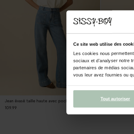
Ce site web utilise des cook
Les cookies nous permettent d
sociaux et d'analyser notre t
partenaires de médias sociaux
vous leur avez fournies ou qu'
Tout autoriser
Jean évasé taille haute avec poches plaquées - bleu
Jean évasé tail
109.99
99.99