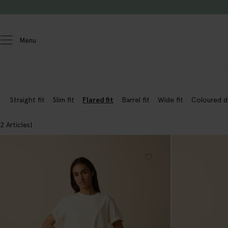
Passer au contenu
Menu
Femmes
Jeans
Straight fit
Slim fit
Flared fit
Barrel fit
Wide fit
Coloured d
2 Articles