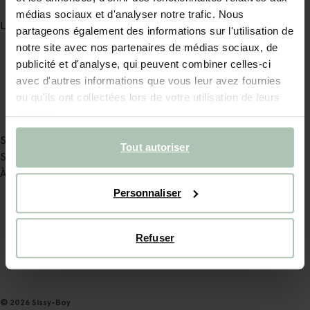
médias sociaux et d'analyser notre trafic. Nous
Lire plus
partageons également des informations sur l'utilisation de
notre site avec nos partenaires de médias sociaux, de
publicité et d'analyse, qui peuvent combiner celles-ci
avec d'autres informations que vous leur avez fournies
ou qu'ils ont collectées lors de votre utilisation de leurs
services.
Service
Tout autoriser
Sissy-boy
À propos de Sissy-Boy
Personnaliser
RESTEZ PROCHES, AUSSI EN LIGNE
Refuser
Instagram
TikTok
Pinterest
© 2026 Sissy-Boy